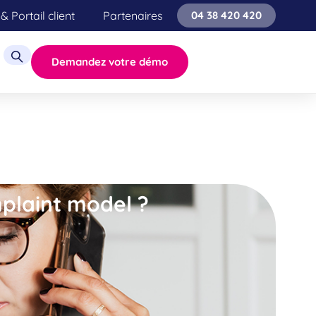
& Portail client
Partenaires
04 38 420 420
Demandez votre démo
mplaint model ?