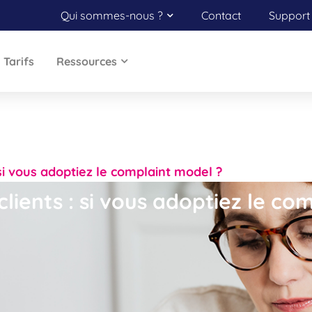
Qui sommes-nous ?
Contact
Support 
Tarifs
Ressources
si vous adoptiez le complaint model ?
lients : si vous adoptiez le co