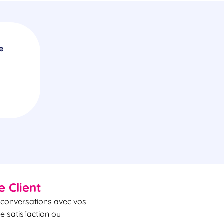
e
Bouygues Telecom En
Télécommunications
e Client
s conversations avec vos
de satisfaction ou