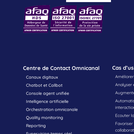
Cas d’u
Centre de Contact Omnicanal
Améliorer 
Canaux digitaux
Analyser e
Chatbot et Callbot
Augmenter
Console agent unifiée
Automatis
Intelligence artificielle
interactio
Orchestration omnicanale
Ecouter la
Quality monitoring
Favoriser
Reporting
collabora
Supervision temps réel