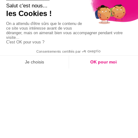
Ressources
Blog
Événements
Livres blancs
Parutions presse
Connecteurs
Salesforce
Microsoft Dynamics 365
Zendesk
Hubspot
Autres liens
Contact
Portail client
Support
Partenaires
Politique RGPD
Mentions légales
Déclaration d'accessibilité