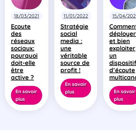
18/03/2021
11/01/2022
15/04/202
Ecoute
Stratégie
Commen
des
social
déployer
réseaux
media :
et bien
sociaux:
une
exploiter
pourquoi
véritable
un
doit-elle
source de
dispositi
être
profit !
d’écoute
active ?
multican
En savoir
En savoir
En savoir
plus
plus
plus