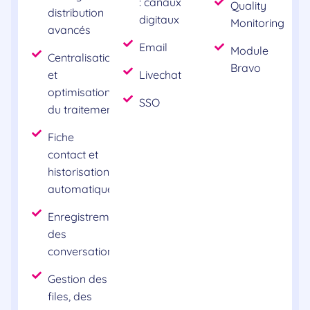
: canaux
Quality
distribution
digitaux
Monitoring
avancés
Email
Module
Centralisation
Bravo
et
Livechat
optimisation
SSO
du traitement
Fiche
contact et
historisation
automatique
Enregistrement
des
conversations
Gestion des
files, des