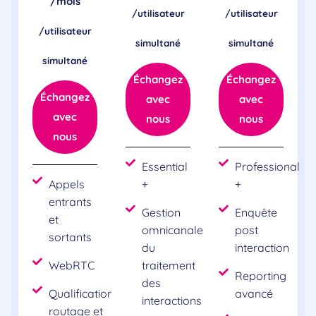
/mois
/utilisateur
/utilisateur
/utilisateur
simultané
simultané
simultané
Échangez
Échangez
Échangez
avec
avec
avec
nous
nous
nous
Essential
Professional
Appels
+
+
entrants
Gestion
Enquête
et
omnicanale
post
sortants
du
interaction
WebRTC
traitement
Reporting
des
Qualification,
avancé
interactions
routage et