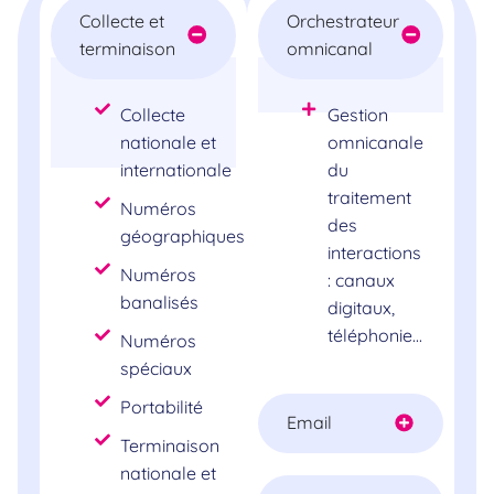
Collecte et
Orchestrateur
terminaison
omnicanal
Collecte
Gestion
nationale et
omnicanale
internationale
du
traitement
Numéros
des
géographiques
interactions
Numéros
: canaux
banalisés
digitaux,
téléphonie...
Numéros
spéciaux
Portabilité
Email
Terminaison
nationale et