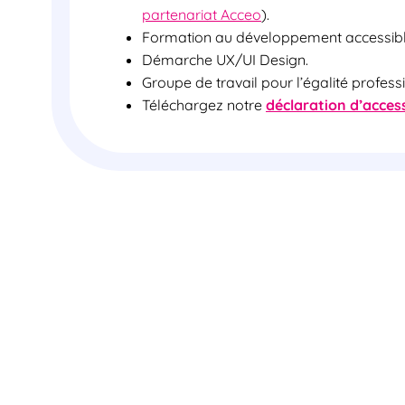
partenariat Acceo
).
Formation au développement accessibl
Démarche UX/UI Design.
Groupe de travail pour l’égalité profess
Téléchargez notre
déclaration d’accessi
Qui sommes-n
Eloquant est éditeur d’une p
Expérience Client basée sur l’IA, 
de Centre de Contact (CCaaS) et
(VoC).