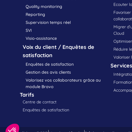
Ecouter la
Quality monitoring
Favoriser
Reporting
collabora
Supervision temps réel
Migrer d’
SVI
Cloud
Visio-assistance
Optimiser 
Voix du client / Enquêtes de
Réduire le
satisfaction
Valoriser 
Enquêtes de satisfaction
Service
Gestion des avis clients
Intégratio
Valorisez vos collaborateurs grâce au
Formation
module Bravo
Accompag
Tarifs
Centre de contact
Enquêtes de satisfaction