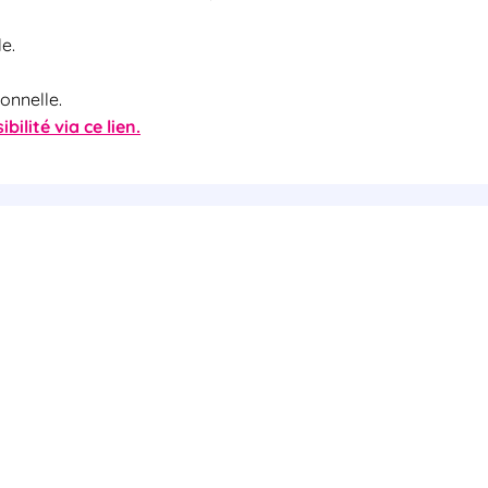
e.
ionnelle.
bilité via ce lien.
ous ?
Qual
lateforme Cloud
La sécurité de vo
offrant des solutions
absolue et fait l’
 de Voix du Client
attesté 