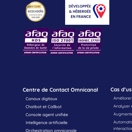
Cas d’u
Centre de Contact Omnicanal
Améliorer 
Canaux digitaux
Analyser e
Chatbot et Callbot
Augmenter
Console agent unifiée
Automatis
Intelligence artificielle
interactio
Orchestration omnicanale