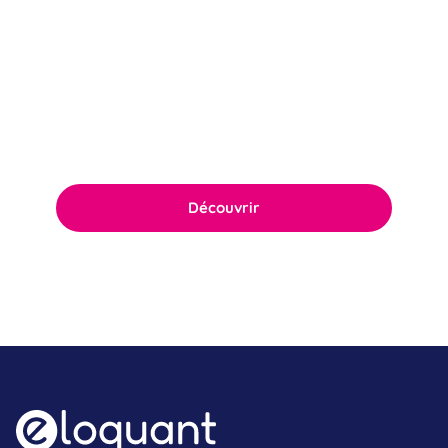
Politique RSE
Notre politique RSE ambitieuse repose sur
l’engagement quotidien du comité de
direction ainsi que de l’ensemble des équipes.
Découvrir