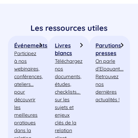
Les ressources utiles
Événements
Livres
Parutions
blancs
presses
Participez
à nos
Téléchargez
On parle
webinaires,
nos
d’Eloquant….
conférences,
documents,
Retrouvez
ateliers…
études,
nos
pour
checklists…
dernières
découvrir
sur les
actualités !
les
sujets et
meilleures
enjeux
pratiques
clés de la
dans la
relation
relation
client.