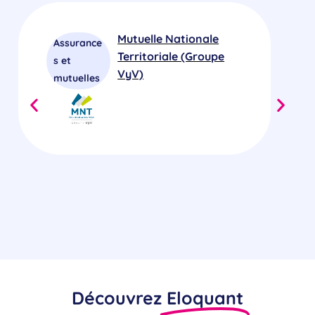
Mutuelle Nationale
Assurance
T
Territoriale (Groupe
s et
ic
VyV)
mutuelles
Découvrez
Eloquant