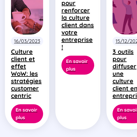
pour
renforcer
la culture
client dans
votre
entreprise
16/03/2023
15/12/20
!
Culture
3 outils
client et
pour
En savoir
effet
diffuser
plus
WoW: les
une
stratégies
culture
customer
client e
centric
entrepr
En savoir
En savoi
plus
plus