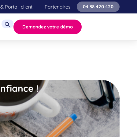
& Portail client
Partenaires
04 38 420 420
Demandez votre démo
onfiance !