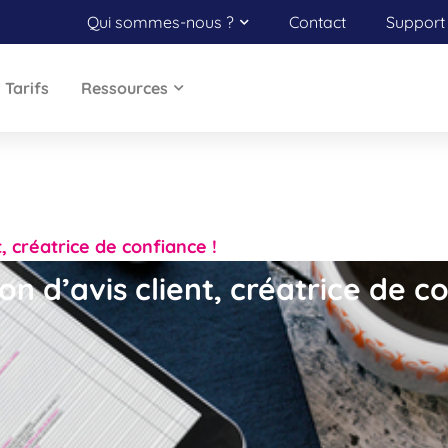
Qui sommes-nous ?
Contact
Support 
Tarifs
Ressources
t, créatrice de confiance !
on d’avis client, créatrice de c