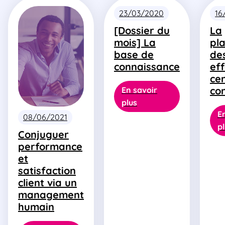
23/03/2020
16
[Dossier du
La
mois] La
pla
base de
de
connaissance
eff
ce
co
En savoir
plus
E
08/06/2021
p
Conjuguer
performance
et
satisfaction
client via un
management
humain