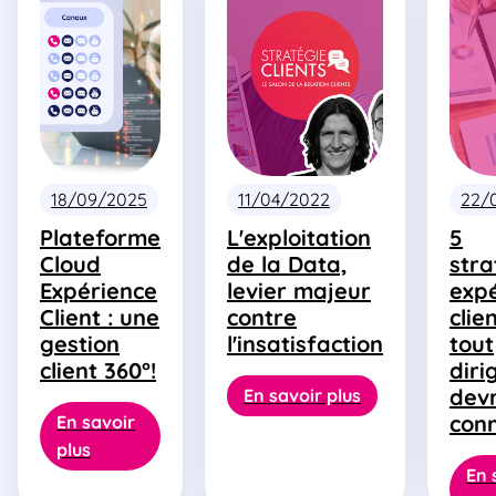
18/09/2025
11/04/2022
22/
Plateforme
L'exploitation
5
Cloud
de la Data,
stra
Expérience
levier majeur
exp
Client : une
contre
clie
gestion
l'insatisfaction
tout
client 360°!
diri
devr
En savoir plus
conn
En savoir
plus
En 