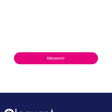
Politique RSE
Notre politique RSE ambitieuse repose sur
l’engagement quotidien du comité de
direction ainsi que de l’ensemble des équipes.
Découvrir