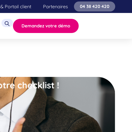
& Portail client
Partenaires
04 38 420 420
Demandez votre démo
tre checklist !