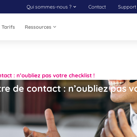
Qui sommes-nous ?
Contact
Support 
Tarifs
Ressources
tact : n’oubliez pas votre checklist !
re de contact : n’oubliez pas vo