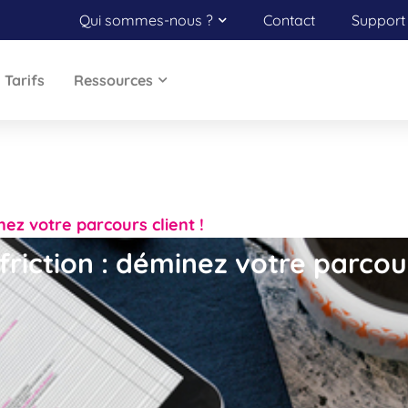
Qui sommes-nous ?
Contact
Support 
Tarifs
Ressources
nez votre parcours client !
friction : déminez votre parcour