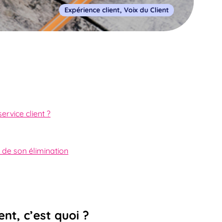
Expérience client
,
Voix du Client
ervice client ?
e de son élimination
ent, c’est quoi ?