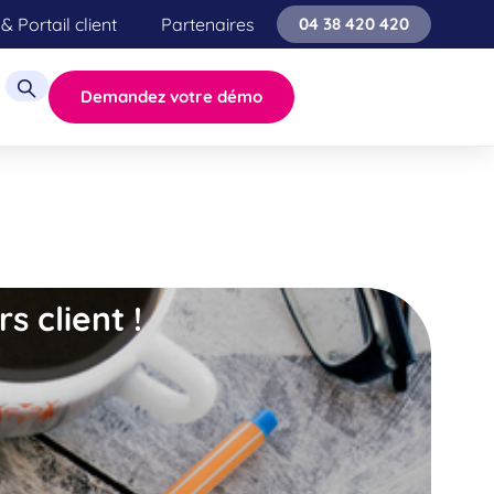
& Portail client
Partenaires
04 38 420 420
Demandez votre démo
s client !