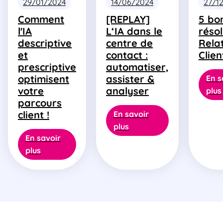
29/01/2024
14/06/2024
27/1
Comment
[REPLAY]
5 bo
l'IA
L‘IA dans le
résol
descriptive
centre de
Rela
et
contact :
Clien
prescriptive
automatiser,
optimisent
assister &
En s
votre
analyser
plus
parcours
client !
En savoir
plus
En savoir
plus