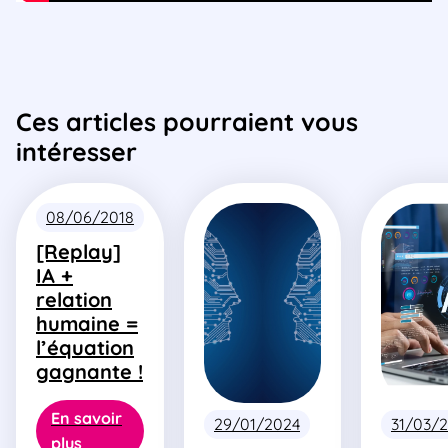
Ces articles pourraient vous
intéresser
08/06/2018
[Replay]
IA +
relation
humaine =
l’équation
gagnante !
En savoir
29/01/2024
31/03/
plus