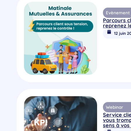
Evènement R
Parcours cl
reprenez l
12 juin 2
Webinar
Service clie
vous tromp
sens à vos