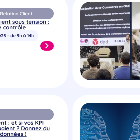
elation Client
ient sous tension :
e contrôle
025 - de 9h à 14h
nt : et si vos KPI
aient ? Donnez du
 données !