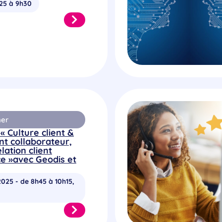
025 à 9h30
ner
« Culture client &
t collaborateur,
lation client
ce »avec Geodis et
2025 - de 8h45 à 10h15,