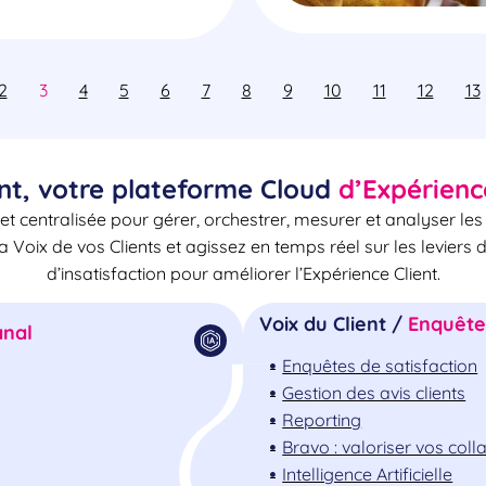
2
3
4
5
6
7
8
9
10
11
12
13
nt, votre plateforme Cloud
d’Expérienc
et centralisée pour gérer, orchestrer, mesurer et analyser le
la Voix de vos Clients et agissez en temps réel sur les leviers 
d’insatisfaction pour améliorer l’Expérience Client.
Voix du Client /
Enquêtes
nal
Enquêtes de satisfaction
Gestion des avis clients
Reporting
Bravo : valoriser vos col
Intelligence Artificielle