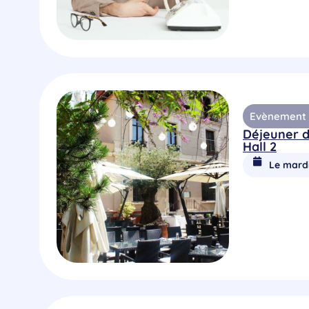
Evènement R
Déjeuner d
Hall 2
Le mardi