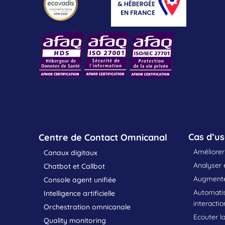
Cas d’u
Centre de Contact Omnicanal
Améliorer 
Canaux digitaux
Analyser e
Chatbot et Callbot
Augmenter
Console agent unifiée
Automatis
Intelligence artificielle
interactio
Orchestration omnicanale
Ecouter la
Quality monitoring