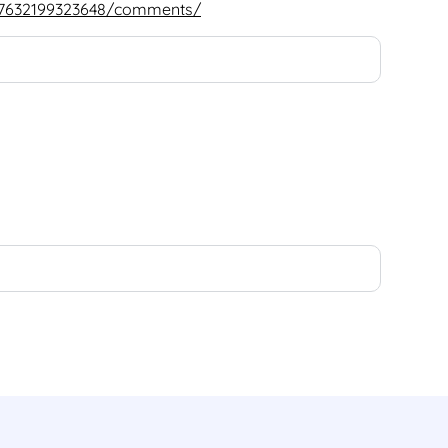
467632199323648/comments/