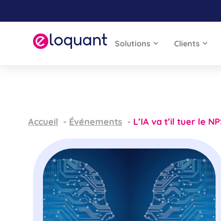
Solutions
Clients
Accueil
Événements
L’IA va t’il tuer le N