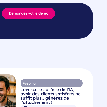
Demandez votre démo
Webinar
Lovescore : à l’ère de l’IA,
avoir des clients satisfaits ne
suffit plus… générez de
l’attachement !