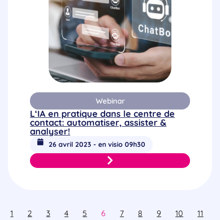
Webinar
L‘IA en pratique dans le centre de
contact: automatiser, assister &
analyser!
26 avril 2023 - en visio 09h30
1
2
3
4
5
6
7
8
9
10
11