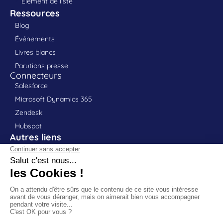
Élément de liste
Ressources
Blog
Événements
Livres blancs
Parutions presse
Connecteurs
Salesforce
Microsoft Dynamics 365
Zendesk
Hubspot
Autres liens
Contact
Portail client
Support
Partenaires
Politique RGPD
Mentions légales
Déclaration d'accessibilité