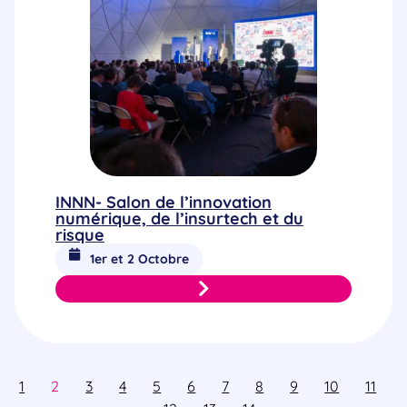
INNN- Salon de l’innovation
numérique, de l’insurtech et du
risque
1er et 2 Octobre
1
2
3
4
5
6
7
8
9
10
11