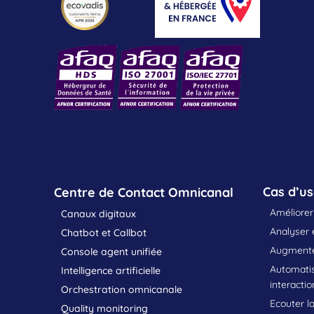
Cas d’u
Centre de Contact Omnicanal
Améliorer 
Canaux digitaux
Analyser e
Chatbot et Callbot
Augmenter
Console agent unifiée
Automatis
Intelligence artificielle
interactio
Orchestration omnicanale
Ecouter la
Quality monitoring