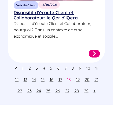
12/10/2021
Voix du Client
Dispositif d’écoute Client et
Collaborateur: le Qer d’iQera
Dispositif d’écoute Client et Collaborateur,
pourquoi ? Dans un contexte de crise
économique et sociale,...
<
1
2
3
4
5
6
7
8
9
10
11
12
13
14
15
16
17
18
19
20
21
22
23
24
25
26
27
28
29
>