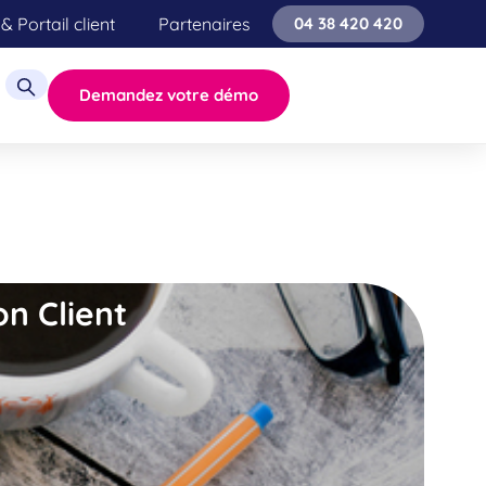
& Portail client
Partenaires
04 38 420 420
Demandez votre démo
on Client