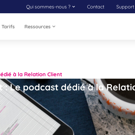
Qui sommes-nous ?
Contact
Support 
Tarifs
Ressources
édié à la Relation Client
t : Le podcast dédié à la Relati