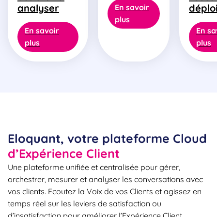
analyser
déplo
En savoir
plus
En savoir
En sa
plus
plus
Eloquant, votre plateforme Cloud
d’Expérience Client
Une plateforme unifiée et centralisée pour gérer,
orchestrer, mesurer et analyser les conversations avec
vos clients. Ecoutez la Voix de vos Clients et agissez en
temps réel sur les leviers de satisfaction ou
d’insatisfaction pour améliorer l’Expérience Client.