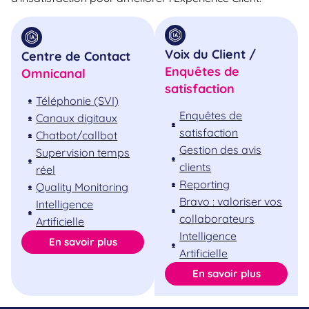
Voix du Client /
Centre de Contact
Enquêtes de
Omnicanal
satisfaction
Téléphonie (SVI)
Enquêtes de
Canaux digitaux
satisfaction
Chatbot/callbot
Gestion des avis
Supervision temps
clients
réel
Reporting
Quality Monitoring
Bravo : valoriser vos
Intelligence
collaborateurs
Artificielle
Intelligence
En savoir plus
Artificielle
En savoir plus