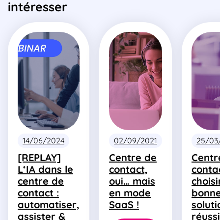
intéresser
14/06/2024
02/09/2021
25/03
[REPLAY]
Centre de
Centr
L‘IA dans le
contact,
conta
centre de
oui… mais
choisi
contact :
en mode
bonn
automatiser,
SaaS !
soluti
assister &
réuss