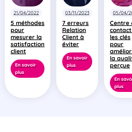
21/04/2022
03/11/2023
05/04/2
5 méthodes
7 erreurs
Centre
pour
Relation
contact 
mesurer la
Client à
les clés
satisfaction
éviter
pour
client
amélior
la quali
En savoir
perçue
En savoir
plus
plus
En savo
plus