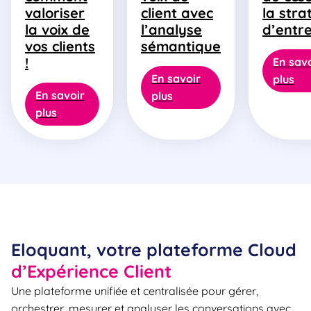
valoriser
client avec
la stra
la voix de
l’analyse
d’entr
vos clients
sémantique
!
En sav
En savoir
plus
En savoir
plus
plus
Eloquant, votre plateforme Cloud
d’Expérience Client
Une plateforme unifiée et centralisée pour gérer,
orchestrer, mesurer et analyser les conversations avec