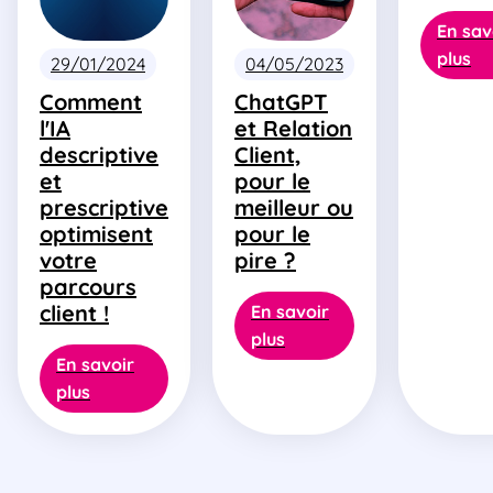
En sav
plus
29/01/2024
04/05/2023
Comment
ChatGPT
l'IA
et Relation
descriptive
Client,
et
pour le
prescriptive
meilleur ou
optimisent
pour le
votre
pire ?
parcours
client !
En savoir
plus
En savoir
plus