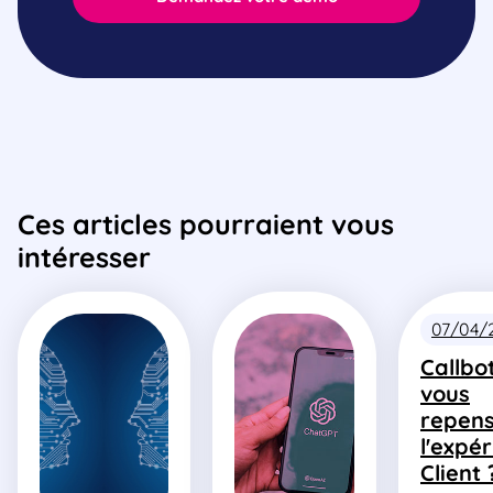
Ces articles pourraient vous
intéresser
07/04/
Callbot
vous
repens
l'expé
Client 