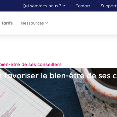
Qui sommes-nous ?
Contact
Support 
Tarifs
Ressources
ien-être de ses conseillers
avoriser le bien-être de ses c