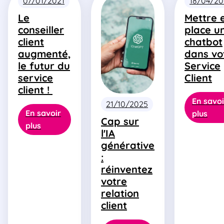
07/01/2021
18/04/2
Le
Mettre 
conseiller
place u
client
chatbot
augmenté,
dans vo
le futur du
Service
service
Client
client !
En savoi
21/10/2025
En savoir
plus
Cap sur
plus
l'IA
générative
:
réinventez
votre
relation
client