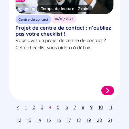
Temps de lecture :
7 min
14/10/2025
Centre de contact
Projet de centre de contact : n’oubliez
pas votre checklist !
Vous avez un projet de centre de contact ?
Cette checklist vous aidera à définir...
<
1
2
3
4
5
6
7
8
9
10
11
12
13
14
15
16
17
18
19
20
21