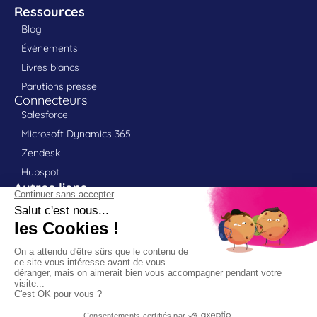
Ressources
Blog
Événements
Livres blancs
Parutions presse
Connecteurs
Salesforce
Microsoft Dynamics 365
Zendesk
Hubspot
Autres liens
Contact
Portail client
Support
Partenaires
Politique RGPD
Mentions légales
Déclaration d'accessibilité