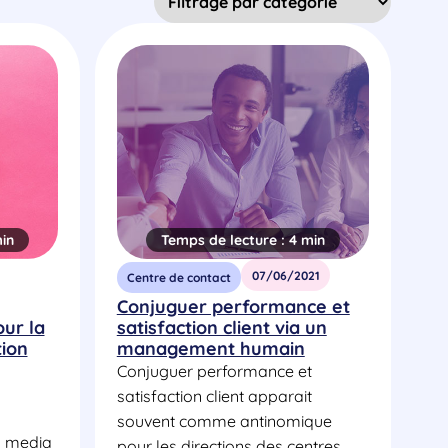
in
Temps de lecture :
4 min
07/06/2021
Centre de contact
Conjuguer performance et
our la
satisfaction client via un
ion
management humain
Conjuguer performance et
satisfaction client apparait
souvent comme antinomique
l media
pour les directions des centres