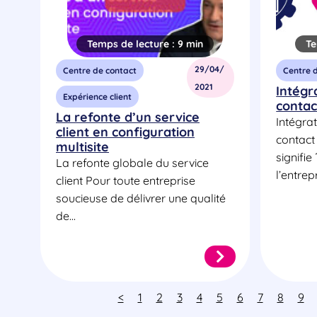
Temps de lecture :
9 min
Te
29/04/
Centre de contact
Centre 
2021
Intégr
Expérience client
contac
La refonte d’un service
Intégra
client en configuration
contact 
multisite
signifie
La refonte globale du service
l’entrepr
client Pour toute entreprise
soucieuse de délivrer une qualité
de...
<
1
2
3
4
5
6
7
8
9