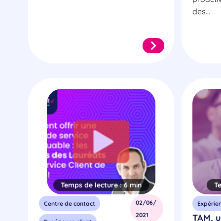
des...
Temps de lecture :
6 min
T
02/06/
Centre de contact
Expérien
2021
TAM, u