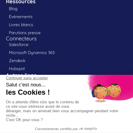
Ressources
Blog
Événements
Livres blancs
Parutions presse
Connecteurs
Salesforce
Microsoft Dynamics 365
Zendesk
Hubspot
Autres liens
Contact
Portail client
Support
Partenaires
Politique RGPD
Mentions légales
Déclaration d'accessibilité
HDS
Contact DPO