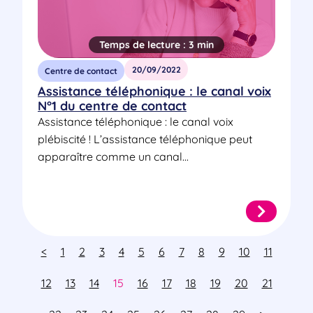
Temps de lecture :
3 min
20/09/2022
Centre de contact
Assistance téléphonique : le canal voix
N°1 du centre de contact
Assistance téléphonique : le canal voix
plébiscité ! L’assistance téléphonique peut
apparaître comme un canal...
<
1
2
3
4
5
6
7
8
9
10
11
12
13
14
15
16
17
18
19
20
21