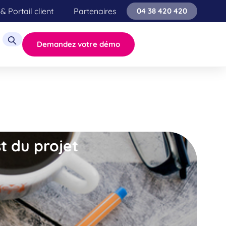
& Portail client
Partenaires
04 38 420 420
Demandez votre démo
st du projet