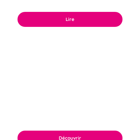
responsabilité sociétale des entreprises.
Lire
Politique RSE
Notre politique RSE ambitieuse repose sur
l’engagement quotidien du comité de
direction ainsi que de l’ensemble des équipes.
Découvrir