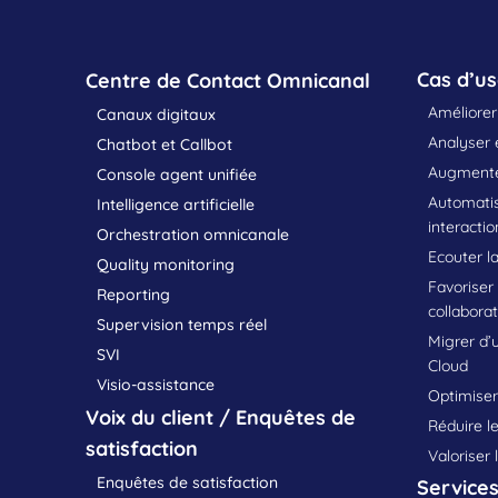
Cas d’u
Centre de Contact Omnicanal
Améliorer 
Canaux digitaux
Analyser e
Chatbot et Callbot
Augmenter
Console agent unifiée
Automatis
Intelligence artificielle
interactio
Orchestration omnicanale
Ecouter la
Quality monitoring
Favoriser
Reporting
collabora
Supervision temps réel
Migrer d’
SVI
Cloud
Visio-assistance
Optimiser 
Voix du client / Enquêtes de
Réduire le
satisfaction
Valoriser 
Enquêtes de satisfaction
Service