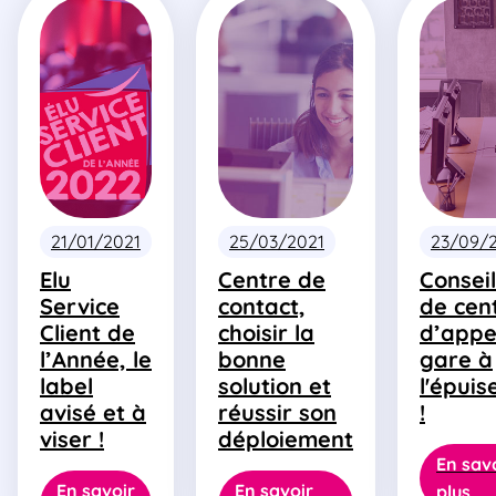
21/01/2021
25/03/2021
23/09/
Elu
Centre de
Conseil
Service
contact,
de cen
Client de
choisir la
d’appel
l’Année, le
bonne
gare à
label
solution et
l'épui
avisé et à
réussir son
!
viser !
déploiement
En sav
En savoir
En savoir
plus