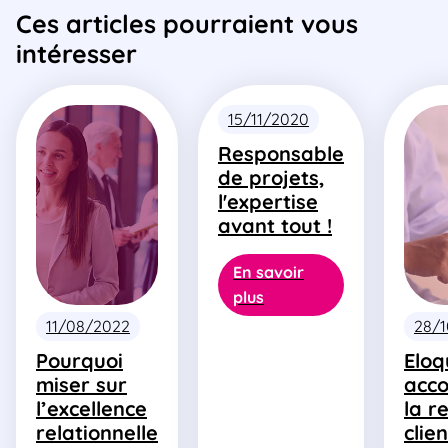
Ces articles pourraient vous
intéresser
15/11/2020
Responsable
de projets,
l'expertise
avant tout !
En savoir
plus
11/08/2022
28/
Pourquoi
Eloq
miser sur
acc
l’excellence
la r
relationnelle
clie