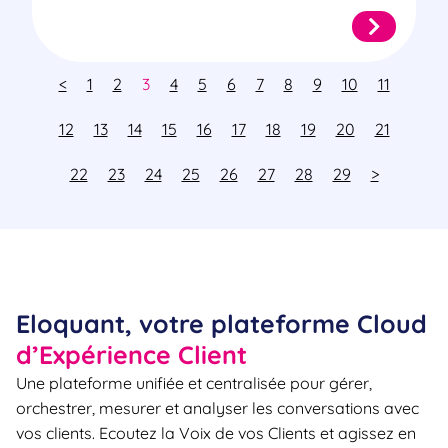
<
1
2
3
4
5
6
7
8
9
10
11
12
13
14
15
16
17
18
19
20
21
22
23
24
25
26
27
28
29
>
Eloquant, votre plateforme Cloud
d’Expérience Client
Une plateforme unifiée et centralisée pour gérer,
orchestrer, mesurer et analyser les conversations avec
vos clients. Ecoutez la Voix de vos Clients et agissez en