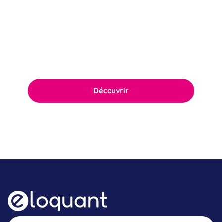
Politique RSE
Notre politique RSE ambitieuse repose sur
l’engagement quotidien du comité de
direction ainsi que de l’ensemble des équipes.
Découvrir