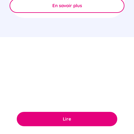
En savoir plus
Certifications & Sécurité
Découvrez l'ensemble de nos certifications en
matière de sécurité des données et de
responsabilité sociétale des entreprises.
Lire