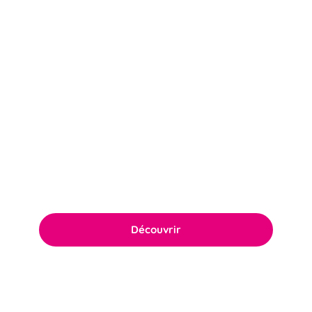
Politique RSE
Notre politique RSE ambitieuse repose sur
l’engagement quotidien du comité de
direction ainsi que de l’ensemble des équipes.
Découvrir