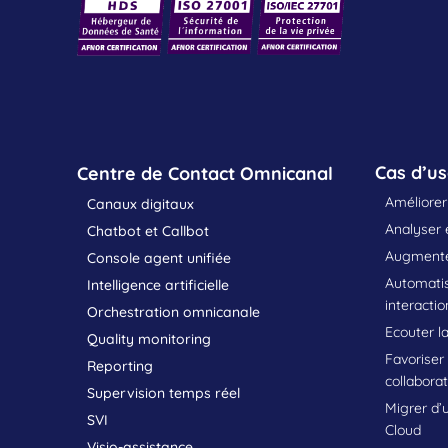
Cas d’u
Centre de Contact Omnicanal
Améliorer 
Canaux digitaux
Analyser e
Chatbot et Callbot
Augmenter
Console agent unifiée
Automatis
Intelligence artificielle
interactio
Orchestration omnicanale
Ecouter la
Quality monitoring
Favoriser
Reporting
collabora
Supervision temps réel
Migrer d’
SVI
Cloud
Visio-assistance