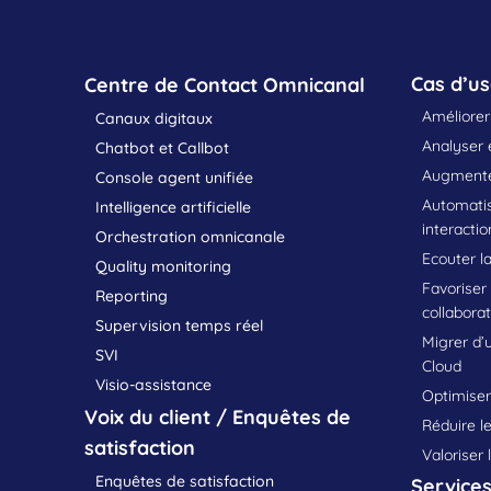
Cas d’u
Centre de Contact Omnicanal
Améliorer 
Canaux digitaux
Analyser e
Chatbot et Callbot
Augmenter
Console agent unifiée
Automatis
Intelligence artificielle
interactio
Orchestration omnicanale
Ecouter la
Quality monitoring
Favoriser
Reporting
collabora
Supervision temps réel
Migrer d’
SVI
Cloud
Visio-assistance
Optimiser 
Voix du client / Enquêtes de
Réduire le
satisfaction
Valoriser 
Enquêtes de satisfaction
Service