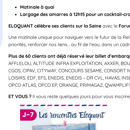
Matinale à quai
Largage des amarres à 12h15 pour un cocktail-croi
ELOQUANT célèbre ses clients sur la Seine
avec le
Forum
Une matinale unique pour naviguer vers le futur de la Rela
priorités, renforcer nos liens… au fil de l’eau, dans un cad
Plus de 60 clients ont déjà réservé leur billet d’emba
AFFLELOU, ALTITUDE INFRA EXPLOITATION, AXXER, BOUY
CGOS, CIPAV, CITYWAY, CONCOURS SESAME, CONSORT NT
LOISIRS, EDF, EFS, ENEDIS, ENEDIS – DR CVL, HAVAS, I
OPCO ATLAS, OPCO EP, ORANGE, PRIMAGAZ, QWAMPLIFY,
ET VOUS ?
Il vous reste quelques jours pour vous inscrire 