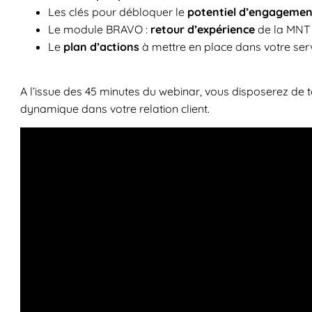
Les clés pour débloquer le
potentiel d’engagemen
Le module BRAVO :
retour d’expérience
de la MNT
Le
plan d’actions
à mettre en place dans votre serv
A l’issue des 45 minutes du webinar, vous disposerez de 
dynamique dans votre relation client.