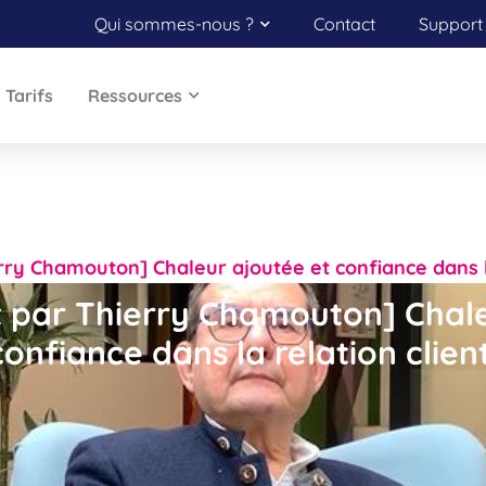
Qui sommes-nous ?
Contact
Support 
Tarifs
Ressources
erry Chamouton] Chaleur ajoutée et confiance dans l
t par Thierry Chamouton] Chal
confiance dans la relation clien