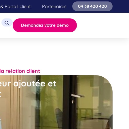
& Portail client
Partenaires
04 38 420 420
Demandez votre démo
a relation client
eur ajoutée et
t