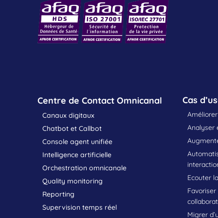
Cas d’u
Centre de Contact Omnicanal
Améliorer 
Canaux digitaux
Analyser e
Chatbot et Callbot
Augmenter
Console agent unifiée
Automatis
Intelligence artificielle
interactio
Orchestration omnicanale
Ecouter la
Quality monitoring
Favoriser
Reporting
collabora
Supervision temps réel
Migrer d’