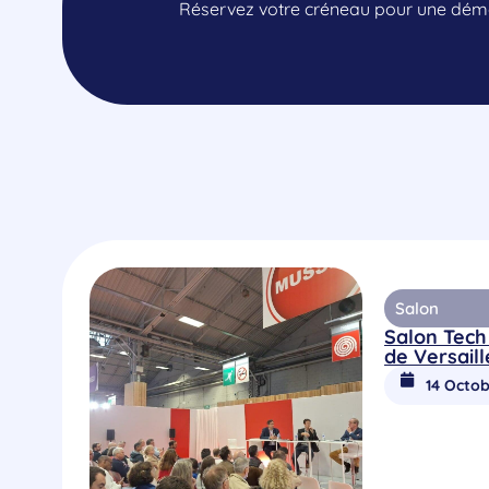
Réservez votre créneau pour une démo
Salon
Salon Tech
de Versaill
14 Octob