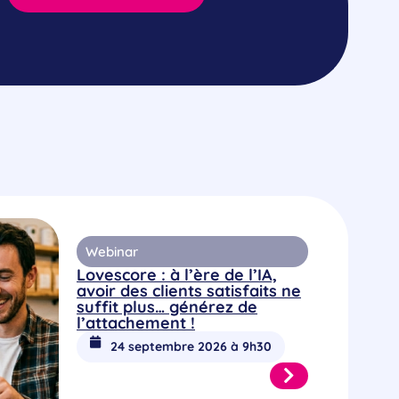
Webinar
Lovescore : à l’ère de l’IA,
avoir des clients satisfaits ne
suffit plus… générez de
l’attachement !
24 septembre 2026 à 9h30