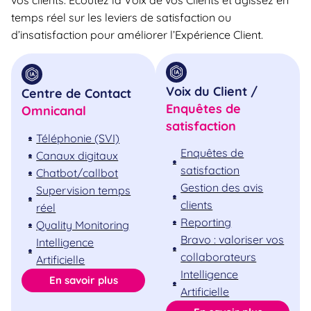
vos clients. Ecoutez la Voix de vos Clients et agissez en
temps réel sur les leviers de satisfaction ou
d’insatisfaction pour améliorer l’Expérience Client.
Voix du Client /
Centre de Contact
Enquêtes de
Omnicanal
satisfaction
Téléphonie (SVI)
Enquêtes de
Canaux digitaux
satisfaction
Chatbot/callbot
Gestion des avis
Supervision temps
clients
réel
Reporting
Quality Monitoring
Bravo : valoriser vos
Intelligence
collaborateurs
Artificielle
Intelligence
En savoir plus
Artificielle