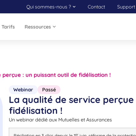
Qui sommes-nous ?
Contact
Support 
Tarifs
Ressources
 perçue : un puissant outil de fidélisation !
Webinar
Passé
La qualité de service perçue 
fidélisation !
Un webinar dédié aux Mutuelles et Assurances
er
Résiliation en 3 clics depuis le 1
juin, réforme de la protecti