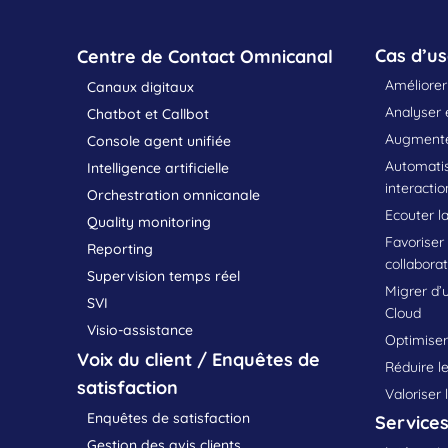
Cas d’u
Centre de Contact Omnicanal
Améliorer 
Canaux digitaux
Analyser e
Chatbot et Callbot
Augmenter
Console agent unifiée
Automatis
Intelligence artificielle
interactio
Orchestration omnicanale
Ecouter la
Quality monitoring
Favoriser
Reporting
collabora
Supervision temps réel
Migrer d’
SVI
Cloud
Visio-assistance
Optimiser 
Voix du client / Enquêtes de
Réduire le
satisfaction
Valoriser 
Enquêtes de satisfaction
Service
Gestion des avis clients