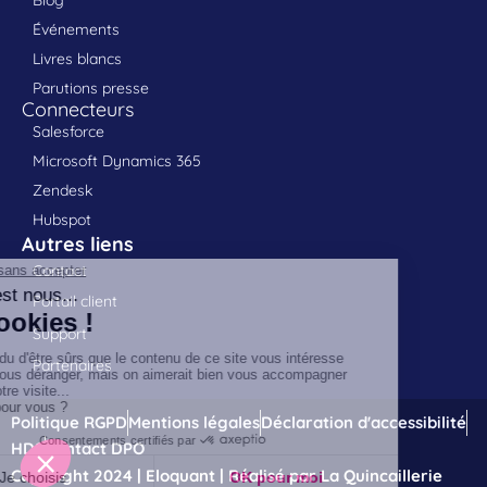
Événements
Livres blancs
Parutions presse
Connecteurs
Salesforce
Microsoft Dynamics 365
Zendesk
Hubspot
Autres liens
Contact
Portail client
Support
Partenaires
Politique RGPD
Mentions légales
Déclaration d'accessibilité
HDS
Contact DPO
Copyright 2024 | Eloquant | Réalisé par La Quincaillerie